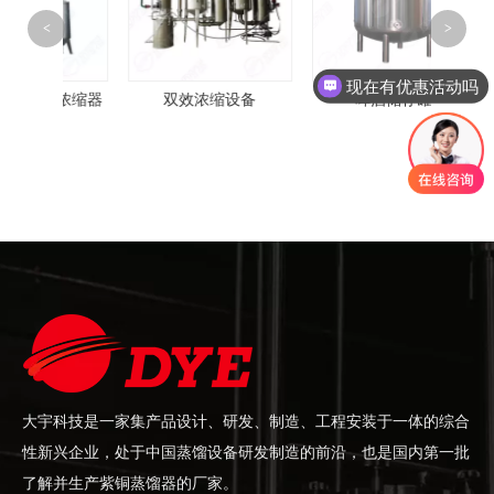
<
>
卧式
现在有优惠活动吗
收浓缩器
双效浓缩设备
啤酒储存罐
大宇科技是一家集产品设计、研发、制造、工程安装于一体的综合
性新兴企业，处于中国蒸馏设备研发制造的前沿，也是国内第一批
了解并生产紫铜蒸馏器的厂家。