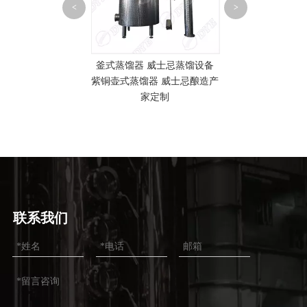
釜式蒸馏器 双壶
<
>
士忌紫铜不锈钢
 铜锅蒸馏设备 威
釜式蒸馏器 威士忌蒸馏设备
式蒸馏器定制
紫铜壶式蒸馏器 威士忌酿造产
家定制
联系我们