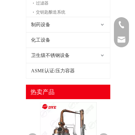
过滤器
交钥匙酿造系统
制药设备
0577-868
0577-868
sales@da
化工设备
卫生级不锈钢设备
ASME认证/压力容器
热卖产品