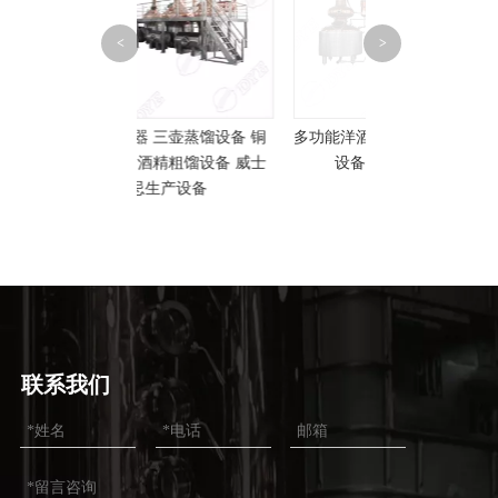
糖化系统糖化罐 
<
>
产线 麦芽
 三壶蒸馏设备 铜
多功能洋酒蒸馏设备 金酒酿造
酒精粗馏设备 威士
设备定制产家发货
生产设备
联系我们