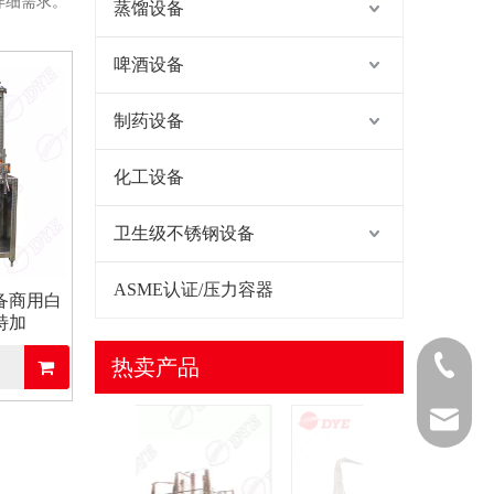
详细需求。
蒸馏设备
啤酒设备
制药设备
化工设备
卫生级不锈钢设备
ASME认证/压力容器
备商用白
特加
热卖产品
0577-868
0577-868
sales@da