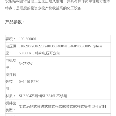
设备结构设计合理工艺先进经久耐用，并具有操作简单使用方便等
特点，是理想的投资少投产快收益高的化工设备
产品参数：
容积：
100-30000L
电压供
110/208/200/220/240/380/400/415/460/480/600V 3phase
应：
50/60Hz，特殊电压可定制
电机功
3~75KW
率：
搅拌转
数范
0~1440 RPM
围：
材质：
SUS304不锈钢SUS316L不锈钢
搅拌桨
桨式涡轮式推进式锚式框式螺带式螺杆式等类型可定制
类型：