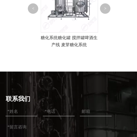
<
>
不锈钢搅
 铜锅蒸馏设备 威
糖化系统糖化罐 搅拌罐啤酒生
式蒸馏器定制
产线 麦芽糖化系统
联系我们