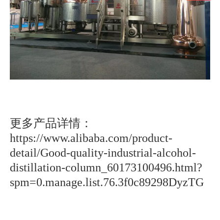
更多产品详情：
https://www.alibaba.com/product-
detail/Good-quality-industrial-alcohol-
distillation-column_60173100496.html?
spm=0.manage.list.76.3f0c89298DyzTG