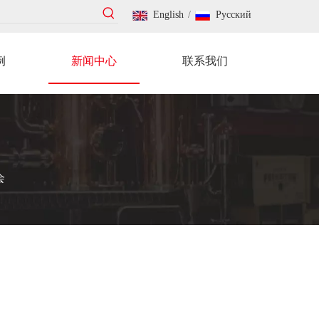
English
/
Pусский
例
新闻中心
联系我们
会