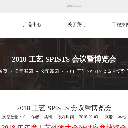
页
产品中心
关于我们
工程案
2018 工艺 SPISTS 会议暨博览会
首页
»
公司新闻
»
公司新闻
»
2018 工艺 SPISTS 会议暨博览
2018 工艺 SPISTS 会议暨博览会
浏览数量：
0
作者： 染料 发布时间： 2018-02-03 来源：
本站
2018 年年度工艺烈酒大会暨供应商博览会